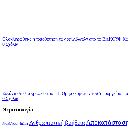
Ολοκληρώθηκε η τοποθέτηση των απινιδωτών από το ΒΑΚΟΥΦ Κω,
0 Σχόλια
Συνάντηση στο γραφείο του Γ.Γ. Θρησκευμάτων του Υπουργείου Π
0 Σχόλια
Θεματολογία
Αποκατάσταση
Ανθρωπιστική βοήθεια
Αναπλήρωση Ιμάμη