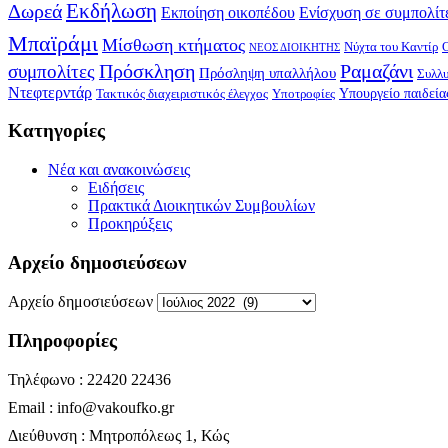
Δωρεά
Εκδήλωση
Εκποίηση οικοπέδου
Ενίσχυση σε συμπολίτ
Μπαϊράμι
Μίσθωση κτήματος
Νύχτα του Καντίρ
ΝΕΟΣ ΔΙΟΙΚΗΤΗΣ
Πρόσκληση
Ραμαζάνι
συμπολίτες
Πρόσληψη υπαλλήλου
Συλλ
Ντεφτερντάρ
Υπουργείο παιδεία
Τακτικός διαχειριστικός έλεγχος
Υποτροφίες
Kατηγορίες
Νέα και ανακοινώσεις
Ειδήσεις
Πρακτικά Διοικητικών Συμβουλίων
Προκηρύξεις
Αρχείο δημοσιεύσεων
Αρχείο δημοσιεύσεων
Πληροφορίες
Τηλέφωνο : 22420 22436
Email : info@vakoufko.gr
Διεύθυνση : Μητροπόλεως 1, Κώς