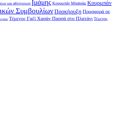
Ιμάμης
Κουρμπάν
Κουρμπάν Μπαϊράμ
των και αθλητισμού
τικών Συμβουλίων
Προκήρυξη
Προσφορά σε
Τέμενος Γαζί Χασάν Πασσά στο Πλατάνι
Τέμενος
νιτέας