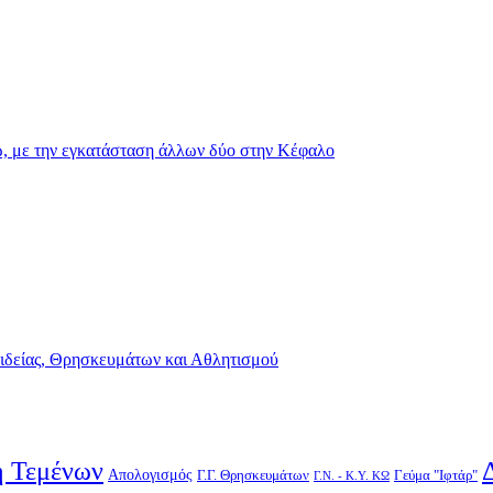
 με την εγκατάσταση άλλων δύο στην Κέφαλο
αιδείας, Θρησκευμάτων και Αθλητισμού
 Τεμένων
Απολογισμός
Γ.Γ. Θρησκευμάτων
Γεύμα "Ιφτάρ"
Γ.Ν. - Κ.Υ. ΚΩ