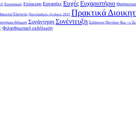
Ευχές
Ευχαριστήριο
Εργασίες
ες
Επίσκεψη
Θρησκευμά
Εορτασμός
Πρακτικά Διοικη
Ορκωτοί Ελεγκτές
Πανελλαδικές εξετάσεις 2025
Συνέντευξη
Συνάντηση
υπητήρια δήλωση
Σύλλογος Ποντίων Κω - ο Ξε
Φιλανθρωπική εκδήλωση
ς