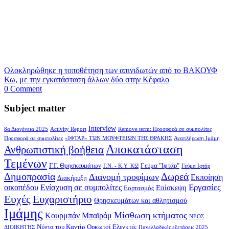
Ολοκληρώθηκε η τοποθέτηση των απινιδωτών από το ΒΑΚΟΥΦ
Κω, με την εγκατάσταση άλλων δύο στην Κέφαλο
0 Comment
Subject matter
Interview
8α Διογένεια 2025
Activity Report
Remove term: Προσφορά σε συμπολίτες
Προσφορά σε συμπολίτες
«ΙΦΤΑΡ» ΤΩΝ ΜΟΥΦΤΕΙΩΝ ΤΗΣ ΘΡΑΚΗΣ
Αναπλήρωση Ιμάμη
Αποκατάσταση
Ανθρωπιστική βοήθεια
Τεμένων
Γ.Γ. Θρησκευμάτων
Γεύμα "Ιφτάρ"
Γ.Ν. - Κ.Υ. ΚΩ
Γεύμα Ιφτάρ
Δημοπρασία
Δωρεά
Διανομή τροφίμων
Εκποίηση
Διακήρυξη
Εργασίες
οικοπέδου
Ενίσχυση σε συμπολίτες
Επίσκεψη
Εορτασμός
Ευχές
Ευχαριστήριο
Θρησκευμάτων και αθλητισμού
Ιμάμης
Μίσθωση κτήματος
Κουρμπάν Μπαϊράμ
ΝΕΟΣ
Νύχτα του Καντίρ
Ορκωτοί Ελεγκτές
ΔΙΟΙΚΗΤΗΣ
Πανελλαδικές εξετάσεις 2025