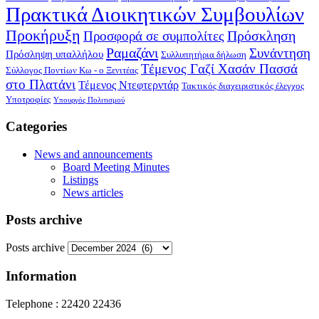
Πρακτικά Διοικητικών Συμβουλίων
Προκήρυξη
Πρόσκληση
Προσφορά σε συμπολίτες
Ραμαζάνι
Συνάντηση
Πρόσληψη υπαλλήλου
Συλλυπητήρια δήλωση
Τέμενος Γαζί Χασάν Πασσά
Σύλλογος Ποντίων Κω - ο Ξενιτέας
στο Πλατάνι
Τέμενος Ντεφτερντάρ
Τακτικός διαχειριστικός έλεγχος
Υποτροφίες
Υπουργός Πολιτισμού
Categories
News and announcements
Board Meeting Minutes
Listings
News articles
Posts archive
Posts archive
Information
Telephone : 22420 22436