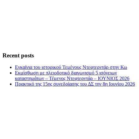
Recent posts
Εγκαίνια του ιστορικού Τεμένους Ντεφτερντάρ στην Κω
Εκμίσθωση με πλειοδοτικό διαγωνισμό 5 ισόγειων
καταστημάτων – Τέμενος Ντεφτερντάρ – ΙΟΥΝΙΟΣ 2026
Πρακτικό της 15ης συνεδρίασης του ΔΣ την 8η Ιουνίου 2026