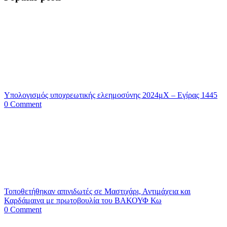
Υπολογισμός υποχρεωτικής ελεημοσύνης 2024μΧ – Εγίρας 1445
0 Comment
Τοποθετήθηκαν απινιδωτές σε Μαστιχάρι, Αντιμάχεια και
Καρδάμαινα με πρωτοβουλία του ΒΑΚΟΥΦ Κω
0 Comment