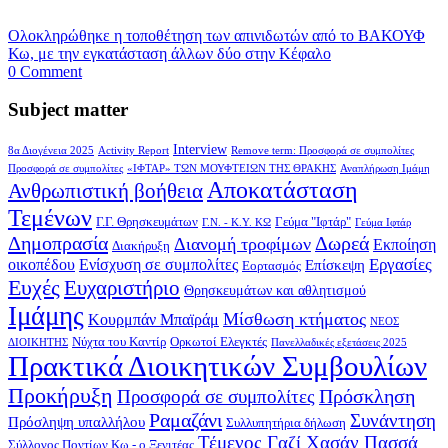
Ολοκληρώθηκε η τοποθέτηση των απινιδωτών από το ΒΑΚΟΥΦ
Κω, με την εγκατάσταση άλλων δύο στην Κέφαλο
0 Comment
Subject matter
Interview
8α Διογένεια 2025
Activity Report
Remove term: Προσφορά σε συμπολίτες
Προσφορά σε συμπολίτες
«ΙΦΤΑΡ» ΤΩΝ ΜΟΥΦΤΕΙΩΝ ΤΗΣ ΘΡΑΚΗΣ
Αναπλήρωση Ιμάμη
Αποκατάσταση
Ανθρωπιστική βοήθεια
Τεμένων
Γ.Γ. Θρησκευμάτων
Γεύμα "Ιφτάρ"
Γ.Ν. - Κ.Υ. ΚΩ
Γεύμα Ιφτάρ
Δημοπρασία
Δωρεά
Διανομή τροφίμων
Εκποίηση
Διακήρυξη
Εργασίες
οικοπέδου
Ενίσχυση σε συμπολίτες
Επίσκεψη
Εορτασμός
Ευχές
Ευχαριστήριο
Θρησκευμάτων και αθλητισμού
Ιμάμης
Μίσθωση κτήματος
Κουρμπάν Μπαϊράμ
ΝΕΟΣ
Νύχτα του Καντίρ
Ορκωτοί Ελεγκτές
ΔΙΟΙΚΗΤΗΣ
Πανελλαδικές εξετάσεις 2025
Πρακτικά Διοικητικών Συμβουλίων
Προκήρυξη
Πρόσκληση
Προσφορά σε συμπολίτες
Ραμαζάνι
Συνάντηση
Πρόσληψη υπαλλήλου
Συλλυπητήρια δήλωση
Τέμενος Γαζί Χασάν Πασσά
Σύλλογος Ποντίων Κω - ο Ξενιτέας