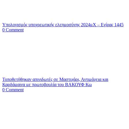
Υπολογισμός υποχρεωτικής ελεημοσύνης 2024μΧ – Εγίρας 1445
0 Comment
Τοποθετήθηκαν απινιδωτές σε Μαστιχάρι, Αντιμάχεια και
Καρδάμαινα με πρωτοβουλία του ΒΑΚΟΥΦ Κω
0 Comment