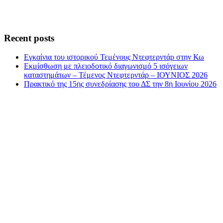
Recent posts
Εγκαίνια του ιστορικού Τεμένους Ντεφτερντάρ στην Κω
Εκμίσθωση με πλειοδοτικό διαγωνισμό 5 ισόγειων
καταστημάτων – Τέμενος Ντεφτερντάρ – ΙΟΥΝΙΟΣ 2026
Πρακτικό της 15ης συνεδρίασης του ΔΣ την 8η Ιουνίου 2026