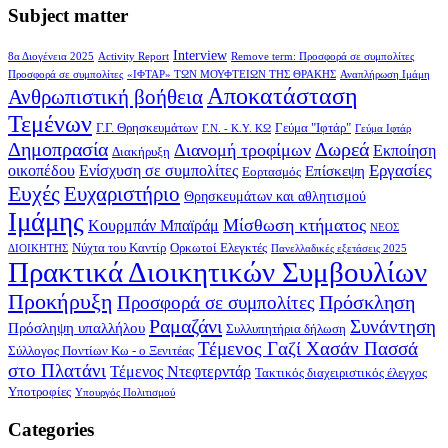
Subject matter
Interview
8α Διογένεια 2025
Activity Report
Remove term: Προσφορά σε συμπολίτες
Προσφορά σε συμπολίτες
«ΙΦΤΑΡ» ΤΩΝ ΜΟΥΦΤΕΙΩΝ ΤΗΣ ΘΡΑΚΗΣ
Αναπλήρωση Ιμάμη
Αποκατάσταση
Ανθρωπιστική βοήθεια
Τεμένων
Γ.Γ. Θρησκευμάτων
Γεύμα "Ιφτάρ"
Γ.Ν. - Κ.Υ. ΚΩ
Γεύμα Ιφτάρ
Δημοπρασία
Δωρεά
Διανομή τροφίμων
Εκποίηση
Διακήρυξη
Εργασίες
οικοπέδου
Ενίσχυση σε συμπολίτες
Επίσκεψη
Εορτασμός
Ευχές
Ευχαριστήριο
Θρησκευμάτων και αθλητισμού
Ιμάμης
Μίσθωση κτήματος
Κουρμπάν Μπαϊράμ
ΝΕΟΣ
Νύχτα του Καντίρ
Ορκωτοί Ελεγκτές
ΔΙΟΙΚΗΤΗΣ
Πανελλαδικές εξετάσεις 2025
Πρακτικά Διοικητικών Συμβουλίων
Προκήρυξη
Πρόσκληση
Προσφορά σε συμπολίτες
Ραμαζάνι
Συνάντηση
Πρόσληψη υπαλλήλου
Συλλυπητήρια δήλωση
Τέμενος Γαζί Χασάν Πασσά
Σύλλογος Ποντίων Κω - ο Ξενιτέας
στο Πλατάνι
Τέμενος Ντεφτερντάρ
Τακτικός διαχειριστικός έλεγχος
Υποτροφίες
Υπουργός Πολιτισμού
Categories