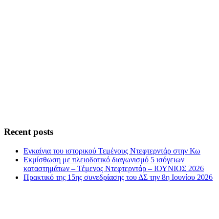
Recent posts
Εγκαίνια του ιστορικού Τεμένους Ντεφτερντάρ στην Κω
Εκμίσθωση με πλειοδοτικό διαγωνισμό 5 ισόγειων
καταστημάτων – Τέμενος Ντεφτερντάρ – ΙΟΥΝΙΟΣ 2026
Πρακτικό της 15ης συνεδρίασης του ΔΣ την 8η Ιουνίου 2026