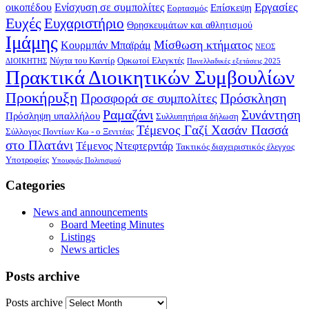
Εργασίες
οικοπέδου
Ενίσχυση σε συμπολίτες
Επίσκεψη
Εορτασμός
Ευχές
Ευχαριστήριο
Θρησκευμάτων και αθλητισμού
Ιμάμης
Μίσθωση κτήματος
Κουρμπάν Μπαϊράμ
ΝΕΟΣ
Νύχτα του Καντίρ
Ορκωτοί Ελεγκτές
ΔΙΟΙΚΗΤΗΣ
Πανελλαδικές εξετάσεις 2025
Πρακτικά Διοικητικών Συμβουλίων
Προκήρυξη
Πρόσκληση
Προσφορά σε συμπολίτες
Ραμαζάνι
Συνάντηση
Πρόσληψη υπαλλήλου
Συλλυπητήρια δήλωση
Τέμενος Γαζί Χασάν Πασσά
Σύλλογος Ποντίων Κω - ο Ξενιτέας
στο Πλατάνι
Τέμενος Ντεφτερντάρ
Τακτικός διαχειριστικός έλεγχος
Υποτροφίες
Υπουργός Πολιτισμού
Categories
News and announcements
Board Meeting Minutes
Listings
News articles
Posts archive
Posts archive