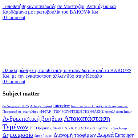
Τοποθετήθηκαν απινιδωτές σε Μαστιχάρι, Αντιμάχεια και
Καρδάμαινα με πρωτοβουλία του ΒΑΚΟΥΦ Κω
0 Comment
Ολοκληρώθηκε η τοποθέτηση των απινιδωτών από το ΒΑΚΟΥΦ
Κω, με την εγκατάσταση άλλων δύο στην Κέφαλο
0 Comment
Subject matter
Interview
8α Διογένεια 2025
Activity Report
Remove term: Προσφορά σε συμπολίτες
Προσφορά σε συμπολίτες
«ΙΦΤΑΡ» ΤΩΝ ΜΟΥΦΤΕΙΩΝ ΤΗΣ ΘΡΑΚΗΣ
Αναπλήρωση Ιμάμη
Αποκατάσταση
Ανθρωπιστική βοήθεια
Τεμένων
Γ.Γ. Θρησκευμάτων
Γεύμα "Ιφτάρ"
Γ.Ν. - Κ.Υ. ΚΩ
Γεύμα Ιφτάρ
Δημοπρασία
Δωρεά
Διανομή τροφίμων
Εκποίηση
Διακήρυξη