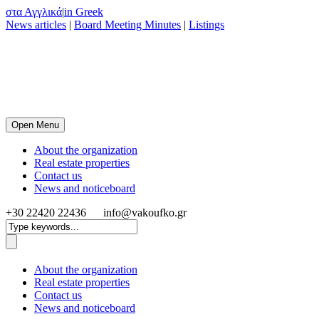
στα Αγγλικά
|
in Greek
News articles
|
Board Meeting Minutes
|
Listings
Open Menu
About the organization
Real estate properties
Contact us
News and noticeboard
+30 22420 22436
info@vakoufko.gr
About the organization
Real estate properties
Contact us
News and noticeboard