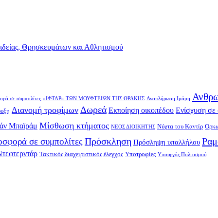
αιδείας, Θρησκευμάτων και Αθλητισμού
Ανθρω
ορά σε συμπολίτες
«ΙΦΤΑΡ» ΤΩΝ ΜΟΥΦΤΕΙΩΝ ΤΗΣ ΘΡΑΚΗΣ
Αναπλήρωση Ιμάμη
Δωρεά
Διανομή τροφίμων
Εκποίηση οικοπέδου
Ενίσχυση σε 
ρυξη
Μίσθωση κτήματος
άν Μπαϊράμ
Νύχτα του Καντίρ
Ορκω
ΝΕΟΣ ΔΙΟΙΚΗΤΗΣ
Πρόσκληση
Ραμ
σφορά σε συμπολίτες
Πρόσληψη υπαλλήλου
Ντεφτερντάρ
Τακτικός διαχειριστικός έλεγχος
Υποτροφίες
Υπουργός Πολιτισμού