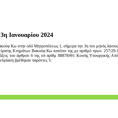
 3η Ιανουαρίου 2024
κούφ Κω στην οδό Μητροπόλεως 1, σήμερα την 3η του μηνός Ιανουαρ
χείρισης Κτημάτων Βακούφ Κω κατόπιν της με αριθμό πρωτ. 257/29
άξεις του άρθρου 6 της υπ αρίθμ 88878/Θ1 Κοινής Υπουργικής Απ
νεδρίαση βρέθηκαν παρόντες 5: