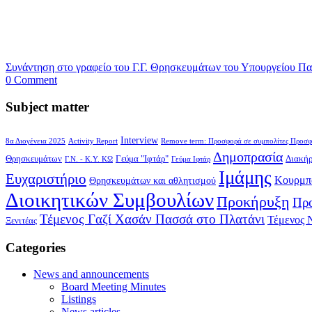
Συνάντηση στο γραφείο του Γ.Γ. Θρησκευμάτων του Υπουργείου Π
0 Comment
Subject matter
Interview
8α Διογένεια 2025
Activity Report
Remove term: Προσφορά σε συμπολίτες Προσφ
Δημοπρασία
Θρησκευμάτων
Γεύμα "Ιφτάρ"
Διακή
Γ.Ν. - Κ.Υ. ΚΩ
Γεύμα Ιφτάρ
Ιμάμης
Ευχαριστήριο
Κουρμπ
Θρησκευμάτων και αθλητισμού
Διοικητικών Συμβουλίων
Προκήρυξη
Προ
Τέμενος Γαζί Χασάν Πασσά στο Πλατάνι
Τέμενος 
Ξενιτέας
Categories
News and announcements
Board Meeting Minutes
Listings
News articles