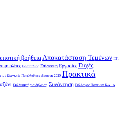
Αποκατάσταση Τεμένων
πιστική βοήθεια
Γ.Γ.
Ευχές
Εργασίες
συμπολίτες
Επίσκεψη
Εορτασμός
Πρακτικά
τοί Ελεγκτές
Πανελλαδικές εξετάσεις 2025
αζάνι
Συνάντηση
Συλλυπητήρια δήλωση
Σύλλογος Ποντίων Κω - ο