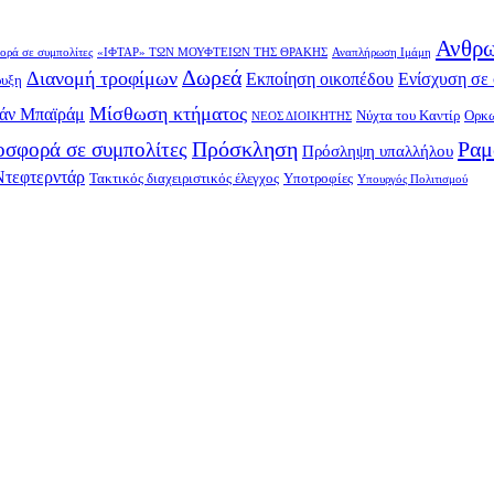
Ανθρω
ορά σε συμπολίτες
«ΙΦΤΑΡ» ΤΩΝ ΜΟΥΦΤΕΙΩΝ ΤΗΣ ΘΡΑΚΗΣ
Αναπλήρωση Ιμάμη
Δωρεά
Διανομή τροφίμων
Εκποίηση οικοπέδου
Ενίσχυση σε 
ρυξη
Μίσθωση κτήματος
άν Μπαϊράμ
Νύχτα του Καντίρ
Ορκω
ΝΕΟΣ ΔΙΟΙΚΗΤΗΣ
Πρόσκληση
Ραμ
σφορά σε συμπολίτες
Πρόσληψη υπαλλήλου
Ντεφτερντάρ
Τακτικός διαχειριστικός έλεγχος
Υποτροφίες
Υπουργός Πολιτισμού