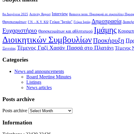
Interview
8α Διογένεια 2025
Activity Report
Remove term: Προσφορά σε συμπολίτες Προσφ
Δημοπρασία
Θρησκευμάτων
Γεύμα "Ιφτάρ"
Διακή
Γ.Ν. - Κ.Υ. ΚΩ
Γεύμα Ιφτάρ
Ιμάμης
Ευχαριστήριο
Κουρμπ
Θρησκευμάτων και αθλητισμού
Διοικητικών Συμβουλίων
Προκήρυξη
Προ
Τέμενος Γαζί Χασάν Πασσά στο Πλατάνι
Τέμενος 
Ξενιτέας
Categories
News and announcements
Board Meeting Minutes
Listings
News articles
Posts archive
Posts archive
Information