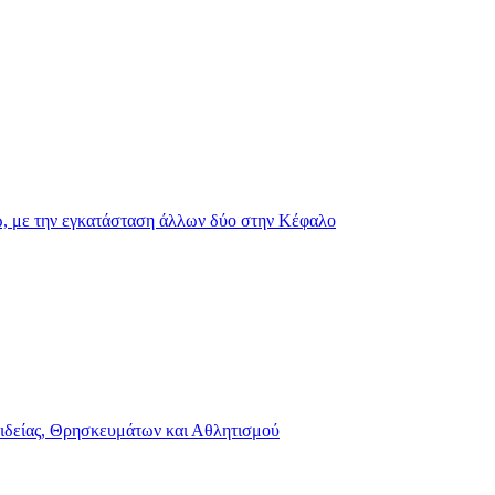
 με την εγκατάσταση άλλων δύο στην Κέφαλο
αιδείας, Θρησκευμάτων και Αθλητισμού