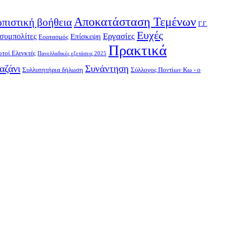
Αποκατάσταση Τεμένων
πιστική βοήθεια
Γ.Γ.
Ευχές
Εργασίες
συμπολίτες
Επίσκεψη
Εορτασμός
Πρακτικά
τοί Ελεγκτές
Πανελλαδικές εξετάσεις 2025
αζάνι
Συνάντηση
Συλλυπητήρια δήλωση
Σύλλογος Ποντίων Κω - ο