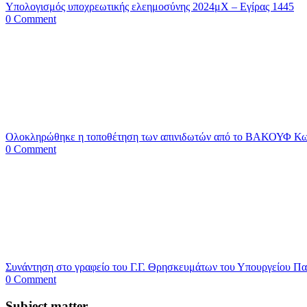
Υπολογισμός υποχρεωτικής ελεημοσύνης 2024μΧ – Εγίρας 1445
0 Comment
Ολοκληρώθηκε η τοποθέτηση των απινιδωτών από το ΒΑΚΟΥΦ Κω,
0 Comment
Συνάντηση στο γραφείο του Γ.Γ. Θρησκευμάτων του Υπουργείου Π
0 Comment
Subject matter