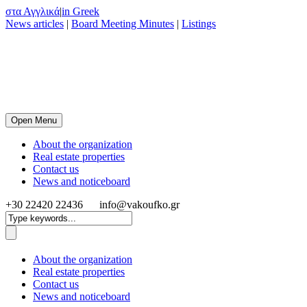
στα Αγγλικά
|
in Greek
News articles
|
Board Meeting Minutes
|
Listings
Open Menu
About the organization
Real estate properties
Contact us
News and noticeboard
+30 22420 22436
info@vakoufko.gr
About the organization
Real estate properties
Contact us
News and noticeboard