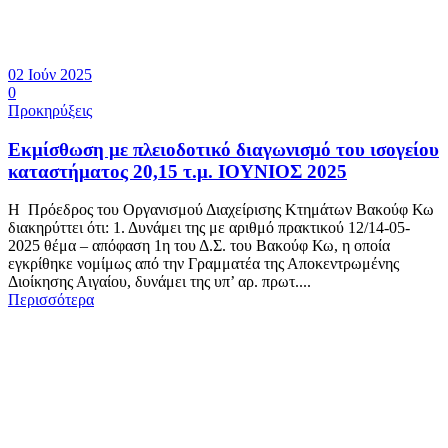
02 Ιούν 2025
0
Προκηρύξεις
Εκμίσθωση με πλειοδοτικό διαγωνισμό του ισογείου
καταστήματος 20,15 τ.μ. ΙΟΥΝΙΟΣ 2025
Η Πρόεδρος του Οργανισμού Διαχείρισης Κτημάτων Βακούφ Κω
διακηρύττει ότι: 1. Δυνάμει της με αριθμό πρακτικού 12/14-05-
2025 θέμα – απόφαση 1η του Δ.Σ. του Βακούφ Κω, η οποία
εγκρίθηκε νομίμως από την Γραμματέα της Αποκεντρωμένης
Διοίκησης Αιγαίου, δυνάμει της υπ’ αρ. πρωτ....
Περισσότερα