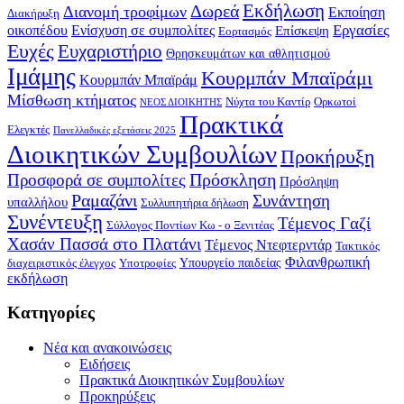
Δωρεά
Εκδήλωση
Διανομή τροφίμων
Εκποίηση
Διακήρυξη
Εργασίες
οικοπέδου
Ενίσχυση σε συμπολίτες
Επίσκεψη
Εορτασμός
Ευχές
Ευχαριστήριο
Θρησκευμάτων και αθλητισμού
Ιμάμης
Κουρμπάν Μπαϊράμι
Κουρμπάν Μπαϊράμ
Μίσθωση κτήματος
Νύχτα του Καντίρ
Ορκωτοί
ΝΕΟΣ ΔΙΟΙΚΗΤΗΣ
Πρακτικά
Ελεγκτές
Πανελλαδικές εξετάσεις 2025
Διοικητικών Συμβουλίων
Προκήρυξη
Πρόσκληση
Προσφορά σε συμπολίτες
Πρόσληψη
Ραμαζάνι
Συνάντηση
υπαλλήλου
Συλλυπητήρια δήλωση
Συνέντευξη
Τέμενος Γαζί
Σύλλογος Ποντίων Κω - ο Ξενιτέας
Χασάν Πασσά στο Πλατάνι
Τέμενος Ντεφτερντάρ
Τακτικός
Φιλανθρωπική
Υπουργείο παιδείας
διαχειριστικός έλεγχος
Υποτροφίες
εκδήλωση
Kατηγορίες
Νέα και ανακοινώσεις
Ειδήσεις
Πρακτικά Διοικητικών Συμβουλίων
Προκηρύξεις