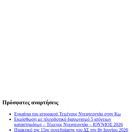
Πρόσφατες αναρτήσεις
Εγκαίνια του ιστορικού Τεμένους Ντεφτερντάρ στην Κω
Εκμίσθωση με πλειοδοτικό διαγωνισμό 5 ισόγειων
καταστημάτων – Τέμενος Ντεφτερντάρ – ΙΟΥΝΙΟΣ 2026
Πρακτικό της 15ης συνεδρίασης του ΔΣ την 8η Ιουνίου 2026