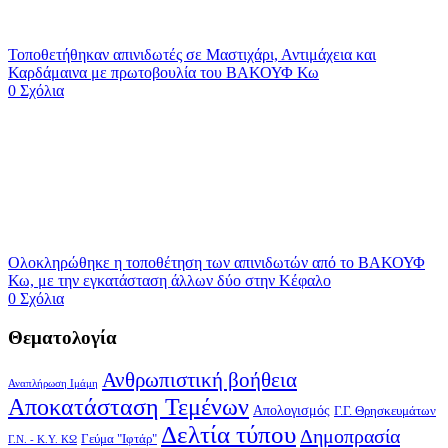
Τοποθετήθηκαν απινιδωτές σε Μαστιχάρι, Αντιμάχεια και
Καρδάμαινα με πρωτοβουλία του ΒΑΚΟΥΦ Κω
0 Σχόλια
Ολοκληρώθηκε η τοποθέτηση των απινιδωτών από το ΒΑΚΟΥΦ
Κω, με την εγκατάσταση άλλων δύο στην Κέφαλο
0 Σχόλια
Θεματολογία
Ανθρωπιστική βοήθεια
Αναπλήρωση Ιμάμη
Αποκατάσταση Τεμένων
Απολογισμός
Γ.Γ. Θρησκευμάτων
Δελτία τύπου
Δημοπρασία
Γεύμα "Ιφτάρ"
Γ.Ν. - Κ.Υ. ΚΩ