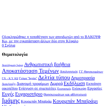
Ολοκληρώθηκε η τοποθέτηση των απινιδωτών από το ΒΑΚΟΥΦ
Κω, με την εγκατάσταση άλλων δύο στην Κέφαλο
0 Σχόλια
Θεματολογία
Ανθρωπιστική βοήθεια
Αναπλήρωση Ιμάμη
Αποκατάσταση Τεμένων
Απολογισμός
Γ.Γ. Θρησκευμάτων
Δελτία τύπου
Δημοπρασία
Γεύμα "Ιφτάρ"
Γ.Ν. - Κ.Υ. ΚΩ
Δωρεά
Εκδήλωση
Διανομή τροφίμων
Εκποίηση
Διακήρυξη
Εργασίες
οικοπέδου
Ενίσχυση σε συμπολίτες
Επίσκεψη
Εορτασμός
Ευχές
Ευχαριστήριο
Θρησκευμάτων και αθλητισμού
Ιμάμης
Κουρμπάν Μπαϊράμι
Κουρμπάν Μπαϊράμ