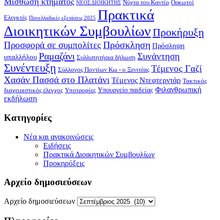
Μίσθωση κτήματος
Νύχτα του Καντίρ
Ορκωτοί
ΝΕΟΣ ΔΙΟΙΚΗΤΗΣ
Πρακτικά
Ελεγκτές
Πανελλαδικές εξετάσεις 2025
Διοικητικών Συμβουλίων
Προκήρυξη
Πρόσκληση
Προσφορά σε συμπολίτες
Πρόσληψη
Ραμαζάνι
Συνάντηση
υπαλλήλου
Συλλυπητήρια δήλωση
Συνέντευξη
Τέμενος Γαζί
Σύλλογος Ποντίων Κω - ο Ξενιτέας
Χασάν Πασσά στο Πλατάνι
Τέμενος Ντεφτερντάρ
Τακτικός
Φιλανθρωπική
Υπουργείο παιδείας
διαχειριστικός έλεγχος
Υποτροφίες
εκδήλωση
Kατηγορίες
Νέα και ανακοινώσεις
Ειδήσεις
Πρακτικά Διοικητικών Συμβουλίων
Προκηρύξεις
Αρχείο δημοσιεύσεων
Αρχείο δημοσιεύσεων