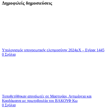
Δημοφιλείς δημοσιεύσεις
Υπολογισμός υποχρεωτικής ελεημοσύνης 2024μΧ – Εγίρας 1445
0 Σχόλια
Τοποθετήθηκαν απινιδωτές σε Μαστιχάρι, Αντιμάχεια και
Καρδάμαινα με πρωτοβουλία του ΒΑΚΟΥΦ Κω
0 Σχόλια