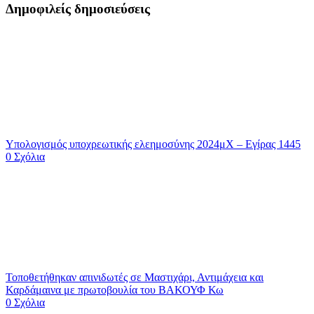
Δημοφιλείς δημοσιεύσεις
Υπολογισμός υποχρεωτικής ελεημοσύνης 2024μΧ – Εγίρας 1445
0 Σχόλια
Τοποθετήθηκαν απινιδωτές σε Μαστιχάρι, Αντιμάχεια και
Καρδάμαινα με πρωτοβουλία του ΒΑΚΟΥΦ Κω
0 Σχόλια