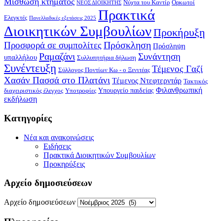
Μίσθωση κτήματος
Νύχτα του Καντίρ
Ορκωτοί
ΝΕΟΣ ΔΙΟΙΚΗΤΗΣ
Πρακτικά
Ελεγκτές
Πανελλαδικές εξετάσεις 2025
Διοικητικών Συμβουλίων
Προκήρυξη
Πρόσκληση
Προσφορά σε συμπολίτες
Πρόσληψη
Ραμαζάνι
Συνάντηση
υπαλλήλου
Συλλυπητήρια δήλωση
Συνέντευξη
Τέμενος Γαζί
Σύλλογος Ποντίων Κω - ο Ξενιτέας
Χασάν Πασσά στο Πλατάνι
Τέμενος Ντεφτερντάρ
Τακτικός
Φιλανθρωπική
Υπουργείο παιδείας
διαχειριστικός έλεγχος
Υποτροφίες
εκδήλωση
Kατηγορίες
Νέα και ανακοινώσεις
Ειδήσεις
Πρακτικά Διοικητικών Συμβουλίων
Προκηρύξεις
Αρχείο δημοσιεύσεων
Αρχείο δημοσιεύσεων