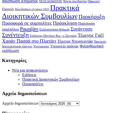
Μίσθωση κτήματος
Νύχτα του Καντίρ
Ορκωτοί
ΝΕΟΣ ΔΙΟΙΚΗΤΗΣ
Πρακτικά
Ελεγκτές
Πανελλαδικές εξετάσεις 2025
Διοικητικών Συμβουλίων
Προκήρυξη
Πρόσκληση
Προσφορά σε συμπολίτες
Πρόσληψη
Ραμαζάνι
Συνάντηση
υπαλλήλου
Συλλυπητήρια δήλωση
Συνέντευξη
Τέμενος Γαζί
Σύλλογος Ποντίων Κω - ο Ξενιτέας
Χασάν Πασσά στο Πλατάνι
Τέμενος Ντεφτερντάρ
Τακτικός
Φιλανθρωπική
Υπουργείο παιδείας
διαχειριστικός έλεγχος
Υποτροφίες
εκδήλωση
Kατηγορίες
Νέα και ανακοινώσεις
Ειδήσεις
Πρακτικά Διοικητικών Συμβουλίων
Προκηρύξεις
Αρχείο δημοσιεύσεων
Αρχείο δημοσιεύσεων