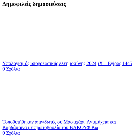
Δημοφιλείς δημοσιεύσεις
Υπολογισμός υποχρεωτικής ελεημοσύνης 2024μΧ – Εγίρας 1445
0 Σχόλια
Τοποθετήθηκαν απινιδωτές σε Μαστιχάρι, Αντιμάχεια και
Καρδάμαινα με πρωτοβουλία του ΒΑΚΟΥΦ Κω
0 Σχόλια