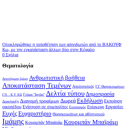
Ολοκληρώθηκε η τοποθέτηση των απινιδωτών από το ΒΑΚΟΥΦ
Κω, με την εγκατάσταση άλλων δύο στην Κέφαλο
0 Σχόλια
Θεματολογία
Ανθρωπιστική βοήθεια
Αναπλήρωση Ιμάμη
Αποκατάσταση Τεμένων
Απολογισμός
Γ.Γ. Θρησκευμάτων
Δελτία τύπου
Δημοπρασία
Γεύμα "Ιφτάρ"
Γ.Ν. - Κ.Υ. ΚΩ
Δωρεά
Εκδήλωση
Διανομή τροφίμων
Εκποίηση
Διακήρυξη
Εργασίες
οικοπέδου
Ενίσχυση σε συμπολίτες
Επίσκεψη
Εορτασμός
Ευχές
Ευχαριστήριο
Θρησκευμάτων και αθλητισμού
Ιμάμης
Κουρμπάν Μπαϊράμι
Κουρμπάν Μπαϊράμ