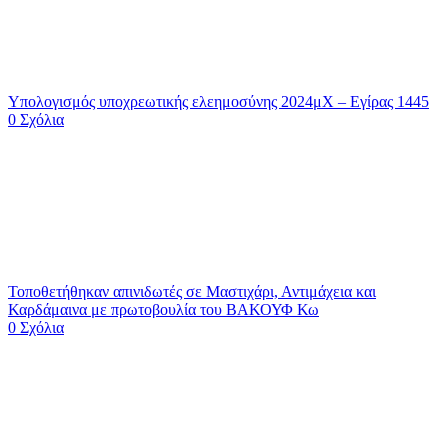
Υπολογισμός υποχρεωτικής ελεημοσύνης 2024μΧ – Εγίρας 1445
0 Σχόλια
Τοποθετήθηκαν απινιδωτές σε Μαστιχάρι, Αντιμάχεια και
Καρδάμαινα με πρωτοβουλία του ΒΑΚΟΥΦ Κω
0 Σχόλια