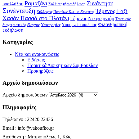
Ραμαζάνι
Συνάντηση
υπαλλήλου
Συλλυπητήρια δήλωση
Συνέντευξη
Τέμενος Γαζί
Σύλλογος Ποντίων Κω - ο Ξενιτέας
Χασάν Πασσά στο Πλατάνι
Τέμενος Ντεφτερντάρ
Τακτικός
Φιλανθρωπική
Υπουργείο παιδείας
διαχειριστικός έλεγχος
Υποτροφίες
εκδήλωση
Kατηγορίες
Νέα και ανακοινώσεις
Ειδήσεις
Πρακτικά Διοικητικών Συμβουλίων
Προκηρύξεις
Αρχείο δημοσιεύσεων
Αρχείο δημοσιεύσεων
Πληροφορίες
Τηλέφωνο : 22420 22436
Email : info@vakoufko.gr
Διεύθυνση : Μητροπόλεως 1, Κώς