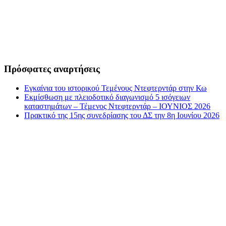
Πρόσφατες αναρτήσεις
Εγκαίνια του ιστορικού Τεμένους Ντεφτερντάρ στην Κω
Εκμίσθωση με πλειοδοτικό διαγωνισμό 5 ισόγειων
καταστημάτων – Τέμενος Ντεφτερντάρ – ΙΟΥΝΙΟΣ 2026
Πρακτικό της 15ης συνεδρίασης του ΔΣ την 8η Ιουνίου 2026