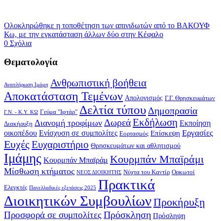
Ολοκληρώθηκε η τοποθέτηση των απινιδωτών από το ΒΑΚΟΥΦ
Κω, με την εγκατάσταση άλλων δύο στην Κέφαλο
0 Σχόλια
Θεματολογία
Ανθρωπιστική βοήθεια
Αναπλήρωση Ιμάμη
Αποκατάσταση Τεμένων
Απολογισμός
Γ.Γ. Θρησκευμάτων
Δελτία τύπου
Δημοπρασία
Γεύμα "Ιφτάρ"
Γ.Ν. - Κ.Υ. ΚΩ
Δωρεά
Εκδήλωση
Διανομή τροφίμων
Εκποίηση
Διακήρυξη
Εργασίες
οικοπέδου
Ενίσχυση σε συμπολίτες
Επίσκεψη
Εορτασμός
Ευχές
Ευχαριστήριο
Θρησκευμάτων και αθλητισμού
Ιμάμης
Κουρμπάν Μπαϊράμι
Κουρμπάν Μπαϊράμ
Μίσθωση κτήματος
Νύχτα του Καντίρ
Ορκωτοί
ΝΕΟΣ ΔΙΟΙΚΗΤΗΣ
Πρακτικά
Ελεγκτές
Πανελλαδικές εξετάσεις 2025
Διοικητικών Συμβουλίων
Προκήρυξη
Πρόσκληση
Προσφορά σε συμπολίτες
Πρόσληψη