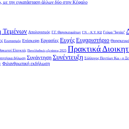
 με την εγκατάσταση άλλων δύο στην Κέφαλο
 Τεμένων
Απολογισμός
Γ.Γ. Θρησκευμάτων
Γεύμα "Ιφτάρ"
Γ.Ν. - Κ.Υ. ΚΩ
Ευχές
Ευχαριστήριο
Εργασίες
ες
Επίσκεψη
Θρησκευμά
Εορτασμός
Πρακτικά Διοικη
Ορκωτοί Ελεγκτές
Πανελλαδικές εξετάσεις 2025
Συνέντευξη
Συνάντηση
υπητήρια δήλωση
Σύλλογος Ποντίων Κω - ο Ξε
Φιλανθρωπική εκδήλωση
ς