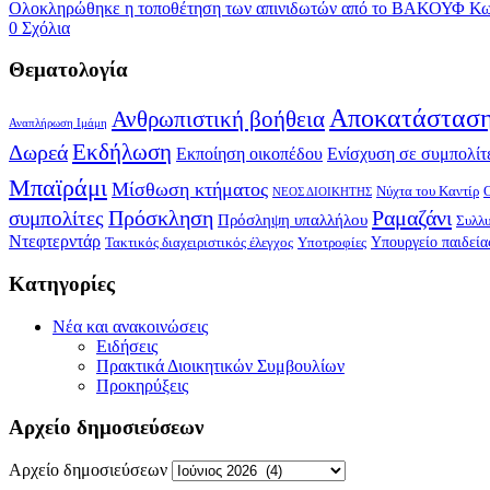
Ολοκληρώθηκε η τοποθέτηση των απινιδωτών από το ΒΑΚΟΥΦ Κω,
0 Σχόλια
Θεματολογία
Αποκατάσταση
Ανθρωπιστική βοήθεια
Αναπλήρωση Ιμάμη
Δωρεά
Εκδήλωση
Εκποίηση οικοπέδου
Ενίσχυση σε συμπολίτ
Μπαϊράμι
Μίσθωση κτήματος
Νύχτα του Καντίρ
ΝΕΟΣ ΔΙΟΙΚΗΤΗΣ
Πρόσκληση
Ραμαζάνι
συμπολίτες
Πρόσληψη υπαλλήλου
Συλλ
Ντεφτερντάρ
Υπουργείο παιδεία
Τακτικός διαχειριστικός έλεγχος
Υποτροφίες
Kατηγορίες
Νέα και ανακοινώσεις
Ειδήσεις
Πρακτικά Διοικητικών Συμβουλίων
Προκηρύξεις
Αρχείο δημοσιεύσεων
Αρχείο δημοσιεύσεων