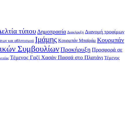
Δελτία τύπου
Δημοπρασία
Διανομή τροφίμων
Διακήρυξη
Ιμάμης
Κουρμπάν
Κουρμπάν Μπαϊράμ
των και αθλητισμού
τικών Συμβουλίων
Προκήρυξη
Προσφορά σε
Τέμενος Γαζί Χασάν Πασσά στο Πλατάνι
Τέμενος
νιτέας