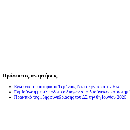
Πρόσφατες αναρτήσεις
Εγκαίνια του ιστορικού Τεμένους Ντεφτερντάρ στην Κω
Εκμίσθωση με πλειοδοτικό διαγωνισμό 5 ισόγειων καταστη
Πρακτικό της 15ης συνεδρίασης του ΔΣ την 8η Ιουνίου 2026