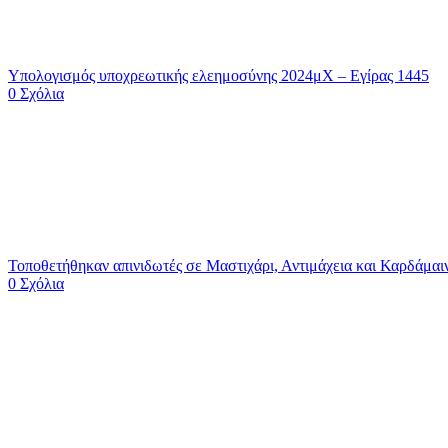
Υπολογισμός υποχρεωτικής ελεημοσύνης 2024μΧ – Εγίρας 1445
0 Σχόλια
Τοποθετήθηκαν απινιδωτές σε Μαστιχάρι, Αντιμάχεια και Καρδά
0 Σχόλια