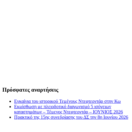
Πρόσφατες αναρτήσεις
Εγκαίνια του ιστορικού Τεμένους Ντεφτερντάρ στην Κω
Εκμίσθωση με πλειοδοτικό διαγωνισμό 5 ισόγειων
καταστημάτων – Τέμενος Ντεφτερντάρ – ΙΟΥΝΙΟΣ 2026
Πρακτικό της 15ης συνεδρίασης του ΔΣ την 8η Ιουνίου 2026