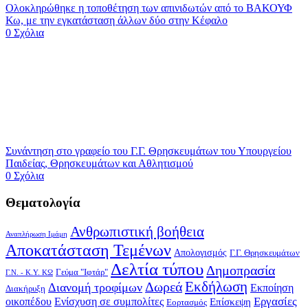
Ολοκληρώθηκε η τοποθέτηση των απινιδωτών από το ΒΑΚΟΥΦ
Κω, με την εγκατάσταση άλλων δύο στην Κέφαλο
0 Σχόλια
Συνάντηση στο γραφείο του Γ.Γ. Θρησκευμάτων του Υπουργείου
Παιδείας, Θρησκευμάτων και Αθλητισμού
0 Σχόλια
Θεματολογία
Ανθρωπιστική βοήθεια
Αναπλήρωση Ιμάμη
Αποκατάσταση Τεμένων
Απολογισμός
Γ.Γ. Θρησκευμάτων
Δελτία τύπου
Δημοπρασία
Γεύμα "Ιφτάρ"
Γ.Ν. - Κ.Υ. ΚΩ
Δωρεά
Εκδήλωση
Διανομή τροφίμων
Εκποίηση
Διακήρυξη
Εργασίες
οικοπέδου
Ενίσχυση σε συμπολίτες
Επίσκεψη
Εορτασμός