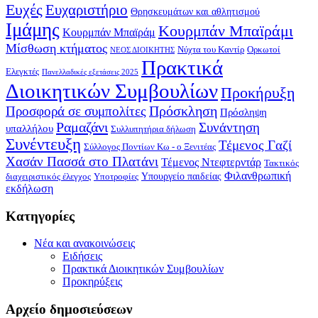
Ευχές
Ευχαριστήριο
Θρησκευμάτων και αθλητισμού
Ιμάμης
Κουρμπάν Μπαϊράμι
Κουρμπάν Μπαϊράμ
Μίσθωση κτήματος
Νύχτα του Καντίρ
Ορκωτοί
ΝΕΟΣ ΔΙΟΙΚΗΤΗΣ
Πρακτικά
Ελεγκτές
Πανελλαδικές εξετάσεις 2025
Διοικητικών Συμβουλίων
Προκήρυξη
Πρόσκληση
Προσφορά σε συμπολίτες
Πρόσληψη
Ραμαζάνι
Συνάντηση
υπαλλήλου
Συλλυπητήρια δήλωση
Συνέντευξη
Τέμενος Γαζί
Σύλλογος Ποντίων Κω - ο Ξενιτέας
Χασάν Πασσά στο Πλατάνι
Τέμενος Ντεφτερντάρ
Τακτικός
Φιλανθρωπική
Υπουργείο παιδείας
διαχειριστικός έλεγχος
Υποτροφίες
εκδήλωση
Kατηγορίες
Νέα και ανακοινώσεις
Ειδήσεις
Πρακτικά Διοικητικών Συμβουλίων
Προκηρύξεις
Αρχείο δημοσιεύσεων