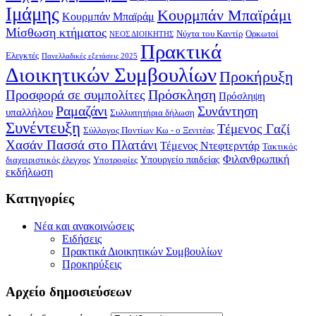
Ιμάμης
Κουρμπάν Μπαϊράμι
Κουρμπάν Μπαϊράμ
Μίσθωση κτήματος
Νύχτα του Καντίρ
Ορκωτοί
ΝΕΟΣ ΔΙΟΙΚΗΤΗΣ
Πρακτικά
Ελεγκτές
Πανελλαδικές εξετάσεις 2025
Διοικητικών Συμβουλίων
Προκήρυξη
Πρόσκληση
Προσφορά σε συμπολίτες
Πρόσληψη
Ραμαζάνι
Συνάντηση
υπαλλήλου
Συλλυπητήρια δήλωση
Συνέντευξη
Τέμενος Γαζί
Σύλλογος Ποντίων Κω - ο Ξενιτέας
Χασάν Πασσά στο Πλατάνι
Τέμενος Ντεφτερντάρ
Τακτικός
Φιλανθρωπική
Υπουργείο παιδείας
διαχειριστικός έλεγχος
Υποτροφίες
εκδήλωση
Kατηγορίες
Νέα και ανακοινώσεις
Ειδήσεις
Πρακτικά Διοικητικών Συμβουλίων
Προκηρύξεις
Αρχείο δημοσιεύσεων