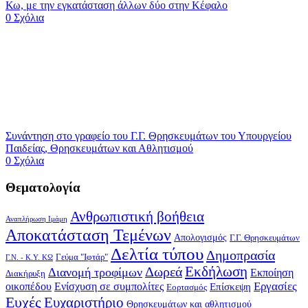
Κω, με την εγκατάσταση άλλων δύο στην Κέφαλο
0 Σχόλια
Συνάντηση στο γραφείο του Γ.Γ. Θρησκευμάτων του Υπουργείου
Παιδείας, Θρησκευμάτων και Αθλητισμού
0 Σχόλια
Θεματολογία
Ανθρωπιστική βοήθεια
Αναπλήρωση Ιμάμη
Αποκατάσταση Τεμένων
Απολογισμός
Γ.Γ. Θρησκευμάτων
Δελτία τύπου
Δημοπρασία
Γεύμα "Ιφτάρ"
Γ.Ν. - Κ.Υ. ΚΩ
Δωρεά
Εκδήλωση
Διανομή τροφίμων
Εκποίηση
Διακήρυξη
Εργασίες
οικοπέδου
Ενίσχυση σε συμπολίτες
Επίσκεψη
Εορτασμός
Ευχές
Ευχαριστήριο
Θρησκευμάτων και αθλητισμού