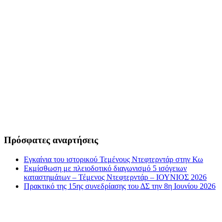
Πρόσφατες αναρτήσεις
Εγκαίνια του ιστορικού Τεμένους Ντεφτερντάρ στην Κω
Εκμίσθωση με πλειοδοτικό διαγωνισμό 5 ισόγειων
καταστημάτων – Τέμενος Ντεφτερντάρ – ΙΟΥΝΙΟΣ 2026
Πρακτικό της 15ης συνεδρίασης του ΔΣ την 8η Ιουνίου 2026