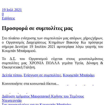
19 Ιούλ 2021
0
Ειδήσεις
Προσφορά σε συμπολίτες μας
Στο πλαίσιο ενίσχυσης των συμπολιτών μας απόρων, χήρες/χήρων,
ο Οργανισμός Διαχειρίσεως Κτημάτων Βακούφ Κω πρόσφερε
σήμερα Δευτέρα 19 Ιουλίου 2021 αμνοερίφια λόγω γιορτής του
Κουμπάν Μπαϊραμιού.
Το Δ.Σ. του Οργανισμού εύχεται στους μουσουλμάνους
συμπολίτες μας ΧΡΟΝΙΑ ΠΟΛΛΑ γεμάτα Υγεία, Δύναμη &
Οικογενειακή Γαλήνη.
Δελτία τύπου
,
Ενίσχυση σε συμπολίτες
,
Κουρμπάν Μπαϊράμι
Κοινοποιήστε στα κοινωνικά δίκτυα...
Διάλυση τμήματος Μαυριτανική Κρήνης του Τεμένους
Ντεφτερντάρ
Σας προσκαλούμε για το Κουρμπάν Μπαϊράμι