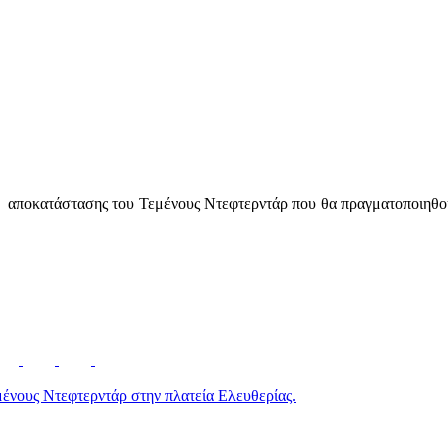
ών αποκατάστασης του Τεμένους Ντεφτερντάρ που θα πραγματοποιηθ
μένους Ντεφτερντάρ στην πλατεία Ελευθερίας.