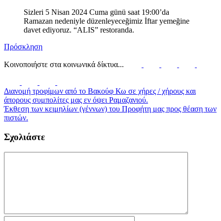
Sizleri 5 Nisan 2024 Cuma günü saat 19:00’da
Ramazan nedeniyle düzenleyeceğimiz İftar yemeğine
davet ediyoruz. “ALIS” restoranda.
Πρόσκληση
Κοινοποιήστε στα κοινωνικά δίκτυα...
Διανομή τροφίμων από το Βακούφ Κω σε χήρες / χήρους και
άπορους συμπολίτες μας εν όψει Ραμαζανιού.
Έκθεση των κειμηλίων (γέννων) του Προφήτη μας προς θέαση των
πιστών.
Σχολιάστε