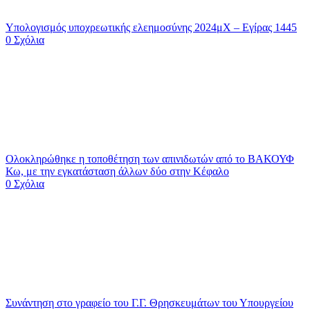
Υπολογισμός υποχρεωτικής ελεημοσύνης 2024μΧ – Εγίρας 1445
0 Σχόλια
Ολοκληρώθηκε η τοποθέτηση των απινιδωτών από το ΒΑΚΟΥΦ
Κω, με την εγκατάσταση άλλων δύο στην Κέφαλο
0 Σχόλια
Συνάντηση στο γραφείο του Γ.Γ. Θρησκευμάτων του Υπουργείου