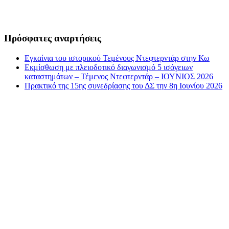
Πρόσφατες αναρτήσεις
Εγκαίνια του ιστορικού Τεμένους Ντεφτερντάρ στην Κω
Εκμίσθωση με πλειοδοτικό διαγωνισμό 5 ισόγειων
καταστημάτων – Τέμενος Ντεφτερντάρ – ΙΟΥΝΙΟΣ 2026
Πρακτικό της 15ης συνεδρίασης του ΔΣ την 8η Ιουνίου 2026