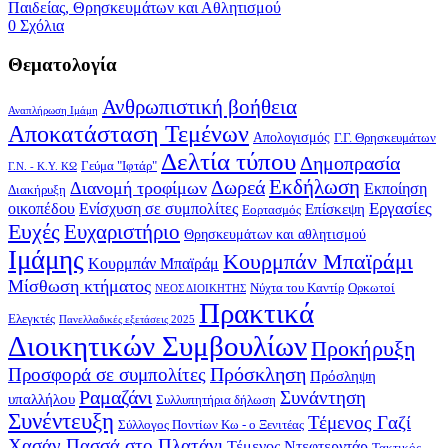
Παιδείας, Θρησκευμάτων και Αθλητισμού
0 Σχόλια
Θεματολογία
Ανθρωπιστική βοήθεια
Αναπλήρωση Ιμάμη
Αποκατάσταση Τεμένων
Απολογισμός
Γ.Γ. Θρησκευμάτων
Δελτία τύπου
Δημοπρασία
Γεύμα "Ιφτάρ"
Γ.Ν. - Κ.Υ. ΚΩ
Δωρεά
Εκδήλωση
Διανομή τροφίμων
Εκποίηση
Διακήρυξη
Εργασίες
οικοπέδου
Ενίσχυση σε συμπολίτες
Επίσκεψη
Εορτασμός
Ευχές
Ευχαριστήριο
Θρησκευμάτων και αθλητισμού
Ιμάμης
Κουρμπάν Μπαϊράμι
Κουρμπάν Μπαϊράμ
Μίσθωση κτήματος
Νύχτα του Καντίρ
Ορκωτοί
ΝΕΟΣ ΔΙΟΙΚΗΤΗΣ
Πρακτικά
Ελεγκτές
Πανελλαδικές εξετάσεις 2025
Διοικητικών Συμβουλίων
Προκήρυξη
Πρόσκληση
Προσφορά σε συμπολίτες
Πρόσληψη
Ραμαζάνι
Συνάντηση
υπαλλήλου
Συλλυπητήρια δήλωση
Συνέντευξη
Τέμενος Γαζί
Σύλλογος Ποντίων Κω - ο Ξενιτέας
Χασάν Πασσά στο Πλατάνι
Τέμενος Ντεφτερντάρ
Τακτικός