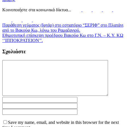
Κοινοποιήστε στα κοινωνικά δίκτυα...
Παράθεση γεύματος (Ιφτάρ) στο εστιατόριο “ΣΕΡΙΦ” στο Πλατάνι
από το Βακούφ Κω, λόγω του Ραμαζανιού.
Εθιμοτυπική επίσκεψη προέδρου Βακούφ Κω στο Γ.Ν. – Κ.Υ. ΚΩ
‘’ΙΠΠΟΚΡΑΤΕΙΟΝ’’.
Σχολιάστε
Save my name, email, and website in this browser for the next