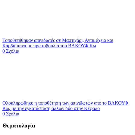
Τοποθετήθηκαν απινιδωτές σε Μαστιχάρι, Αντιμάχεια και
Καρδάμαινα με πρωτοβουλία του ΒΑΚΟΥΦ Κω
0 Σχόλια
Ολοκληρώθηκε η τοποθέτηση των απινιδωτών από το ΒΑΚΟΥΦ
Κω, με την εγκατάσταση άλλων δύο στην Κέφαλο
0 Σχόλια
Θεματολογία