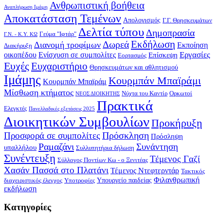
Ανθρωπιστική βοήθεια
Αναπλήρωση Ιμάμη
Αποκατάσταση Τεμένων
Απολογισμός
Γ.Γ. Θρησκευμάτων
Δελτία τύπου
Δημοπρασία
Γεύμα "Ιφτάρ"
Γ.Ν. - Κ.Υ. ΚΩ
Δωρεά
Εκδήλωση
Διανομή τροφίμων
Εκποίηση
Διακήρυξη
Εργασίες
οικοπέδου
Ενίσχυση σε συμπολίτες
Επίσκεψη
Εορτασμός
Ευχές
Ευχαριστήριο
Θρησκευμάτων και αθλητισμού
Ιμάμης
Κουρμπάν Μπαϊράμι
Κουρμπάν Μπαϊράμ
Μίσθωση κτήματος
Νύχτα του Καντίρ
Ορκωτοί
ΝΕΟΣ ΔΙΟΙΚΗΤΗΣ
Πρακτικά
Ελεγκτές
Πανελλαδικές εξετάσεις 2025
Διοικητικών Συμβουλίων
Προκήρυξη
Πρόσκληση
Προσφορά σε συμπολίτες
Πρόσληψη
Ραμαζάνι
Συνάντηση
υπαλλήλου
Συλλυπητήρια δήλωση
Συνέντευξη
Τέμενος Γαζί
Σύλλογος Ποντίων Κω - ο Ξενιτέας
Χασάν Πασσά στο Πλατάνι
Τέμενος Ντεφτερντάρ
Τακτικός
Φιλανθρωπική
Υπουργείο παιδείας
διαχειριστικός έλεγχος
Υποτροφίες
εκδήλωση
Kατηγορίες