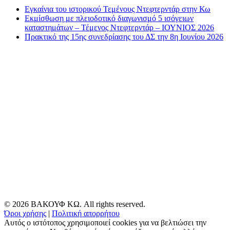
Εγκαίνια του ιστορικού Τεμένους Ντεφτερντάρ στην Κω
Εκμίσθωση με πλειοδοτικό διαγωνισμό 5 ισόγειων
καταστημάτων – Τέμενος Ντεφτερντάρ – ΙΟΥΝΙΟΣ 2026
Πρακτικό της 15ης συνεδρίασης του ΔΣ την 8η Ιουνίου 2026
© 2026 ΒΑΚΟΥΦ ΚΩ. All rights reserved.
Όροι χρήσης
|
Πολιτική απορρήτου
Αυτός ο ιστότοπος χρησιμοποιεί cookies για να βελτιώσει την