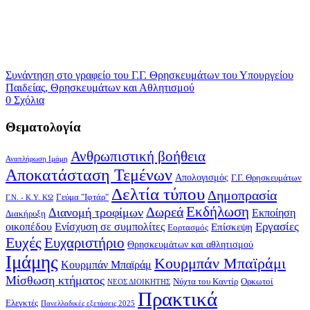
Συνάντηση στο γραφείο του Γ.Γ. Θρησκευμάτων του Υπουργείου
Παιδείας, Θρησκευμάτων και Αθλητισμού
0 Σχόλια
Θεματολογία
Ανθρωπιστική βοήθεια
Αναπλήρωση Ιμάμη
Αποκατάσταση Τεμένων
Απολογισμός
Γ.Γ. Θρησκευμάτων
Δελτία τύπου
Δημοπρασία
Γεύμα "Ιφτάρ"
Γ.Ν. - Κ.Υ. ΚΩ
Δωρεά
Εκδήλωση
Διανομή τροφίμων
Εκποίηση
Διακήρυξη
Εργασίες
οικοπέδου
Ενίσχυση σε συμπολίτες
Επίσκεψη
Εορτασμός
Ευχές
Ευχαριστήριο
Θρησκευμάτων και αθλητισμού
Ιμάμης
Κουρμπάν Μπαϊράμι
Κουρμπάν Μπαϊράμ
Μίσθωση κτήματος
Νύχτα του Καντίρ
Ορκωτοί
ΝΕΟΣ ΔΙΟΙΚΗΤΗΣ
Πρακτικά
Ελεγκτές
Πανελλαδικές εξετάσεις 2025