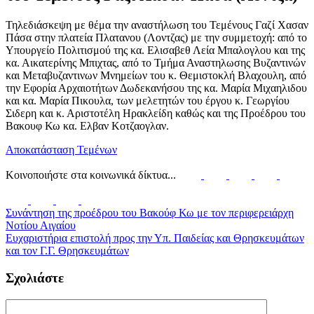
Τηλεδιάσκεψη με θέμα την αναστήλωση του Τεμένους Γαζί Χασαν
Πάσα στην πλατεία Πλατανου (Λοντζας) με την συμμετοχή: από το
Υπουργείο Πολιτισμού της κα. Ελισαβεθ Λεία Μπαλογλου και της
κα. Αικατερίνης Μπιχτας, από το Τμήμα Αναστηλωσης Βυζαντινών
και Μεταβυζαντινων Μνημείων του κ. Θεμιστοκλή Βλαχουλη, από
την Εφορία Αρχαιοτήτων Δωδεκανήσου της κα. Μαρία Μιχαηλιδου
και κα. Μαρία Πικουλα, των μελετητών του έργου κ. Γεωργίου
Σιδερη και κ. Αριστοτέλη Ηρακλείδη καθώς και της Προέδρου του
Βακουφ Κω κα. Ελβαν Κοτζαογλαν.
Αποκατάσταση Τεμένων
Κοινοποιήστε στα κοινωνικά δίκτυα...
Συνάντηση της προέδρου του Βακούφ Κω με τον περιφερειάρχη
Νοτίου Αιγαίου
Ευχαριστήρια επιστολή προς την Υπ. Παιδείας και Θρησκευμάτων
και τον Γ.Γ. Θρησκευμάτων
Σχολιάστε