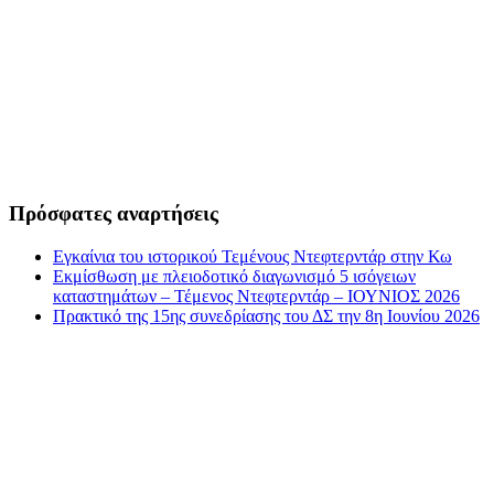
Πρόσφατες αναρτήσεις
Εγκαίνια του ιστορικού Τεμένους Ντεφτερντάρ στην Κω
Εκμίσθωση με πλειοδοτικό διαγωνισμό 5 ισόγειων
καταστημάτων – Τέμενος Ντεφτερντάρ – ΙΟΥΝΙΟΣ 2026
Πρακτικό της 15ης συνεδρίασης του ΔΣ την 8η Ιουνίου 2026