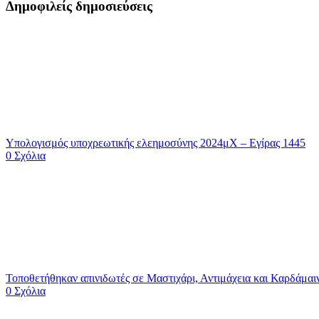
Δημοφιλείς δημοσιεύσεις
Υπολογισμός υποχρεωτικής ελεημοσύνης 2024μΧ – Εγίρας 1445
0 Σχόλια
Τοποθετήθηκαν απινιδωτές σε Μαστιχάρι, Αντιμάχεια και Καρδά
0 Σχόλια