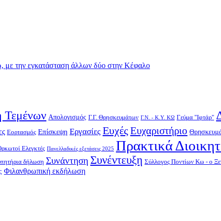
 με την εγκατάσταση άλλων δύο στην Κέφαλο
 Τεμένων
Απολογισμός
Γ.Γ. Θρησκευμάτων
Γεύμα "Ιφτάρ"
Γ.Ν. - Κ.Υ. ΚΩ
Ευχές
Ευχαριστήριο
Εργασίες
ες
Επίσκεψη
Θρησκευμά
Εορτασμός
Πρακτικά Διοικη
Ορκωτοί Ελεγκτές
Πανελλαδικές εξετάσεις 2025
Συνέντευξη
Συνάντηση
υπητήρια δήλωση
Σύλλογος Ποντίων Κω - ο Ξε
Φιλανθρωπική εκδήλωση
ς