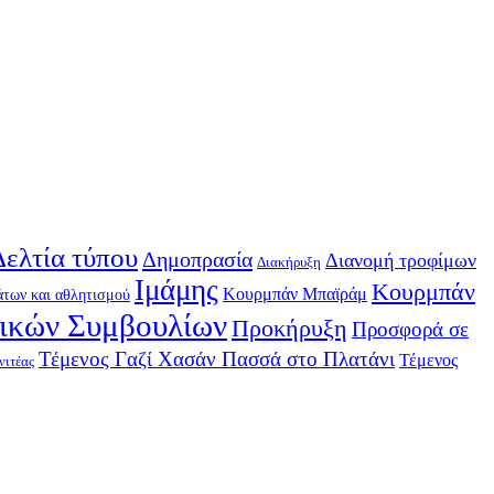
Δελτία τύπου
Δημοπρασία
Διανομή τροφίμων
Διακήρυξη
Ιμάμης
Κουρμπάν
Κουρμπάν Μπαϊράμ
των και αθλητισμού
τικών Συμβουλίων
Προκήρυξη
Προσφορά σε
Τέμενος Γαζί Χασάν Πασσά στο Πλατάνι
Τέμενος
νιτέας