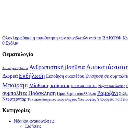
Ολοκληρώθηκε η τοποθέτηση των απινιδωτών από το ΒΑΚΟΥΦ Κω,
0 Σχόλια
Θεματολογία
Αποκατάσταση
Ανθρωπιστική βοήθεια
Αναπλήρωση Ιμάμη
Δωρεά
Εκδήλωση
Εκποίηση οικοπέδου
Ενίσχυση σε συμπολίτ
Μπαϊράμι
Μίσθωση κτήματος
Νύχτα του Καντίρ
ΝΕΟΣ ΔΙΟΙΚΗΤΗΣ
Πρόσκληση
Ραμαζάνι
συμπολίτες
Πρόσληψη υπαλλήλου
Συλλ
Ντεφτερντάρ
Υπουργείο παιδεία
Τακτικός διαχειριστικός έλεγχος
Υποτροφίες
Kατηγορίες
Νέα και ανακοινώσεις
Ειδήσεις