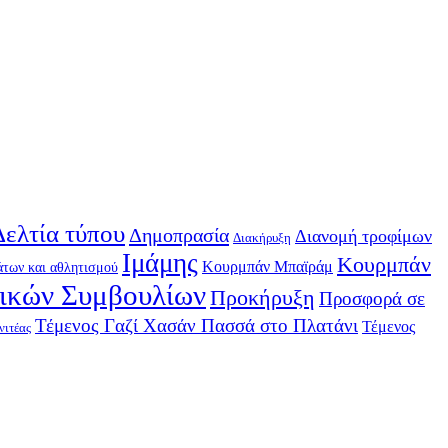
Δελτία τύπου
Δημοπρασία
Διανομή τροφίμων
Διακήρυξη
Ιμάμης
Κουρμπάν
Κουρμπάν Μπαϊράμ
των και αθλητισμού
τικών Συμβουλίων
Προκήρυξη
Προσφορά σε
Τέμενος Γαζί Χασάν Πασσά στο Πλατάνι
Τέμενος
νιτέας