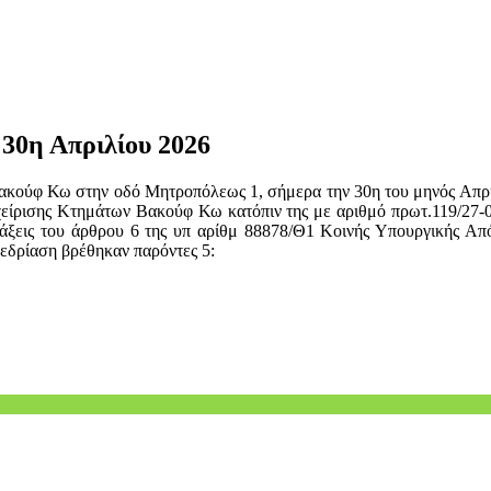
 30η Απριλίου 2026
ακούφ Κω στην οδό Μητροπόλεως 1, σήμερα την 30η του μηνός Απριλ
αχείρισης Κτημάτων Βακούφ Κω κατόπιν της με αριθμό πρωτ.119/27-
τάξεις του άρθρου 6 της υπ αρίθμ 88878/Θ1 Κοινής Υπουργικής Απ
νεδρίαση βρέθηκαν παρόντες 5: