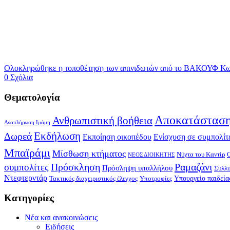
Ολοκληρώθηκε η τοποθέτηση των απινιδωτών από το ΒΑΚΟΥΦ Κω,
0 Σχόλια
Θεματολογία
Αποκατάσταση
Ανθρωπιστική βοήθεια
Αναπλήρωση Ιμάμη
Δωρεά
Εκδήλωση
Εκποίηση οικοπέδου
Ενίσχυση σε συμπολίτ
Μπαϊράμι
Μίσθωση κτήματος
Νύχτα του Καντίρ
ΝΕΟΣ ΔΙΟΙΚΗΤΗΣ
Πρόσκληση
Ραμαζάνι
συμπολίτες
Πρόσληψη υπαλλήλου
Συλλ
Ντεφτερντάρ
Υπουργείο παιδεία
Τακτικός διαχειριστικός έλεγχος
Υποτροφίες
Kατηγορίες
Νέα και ανακοινώσεις
Ειδήσεις