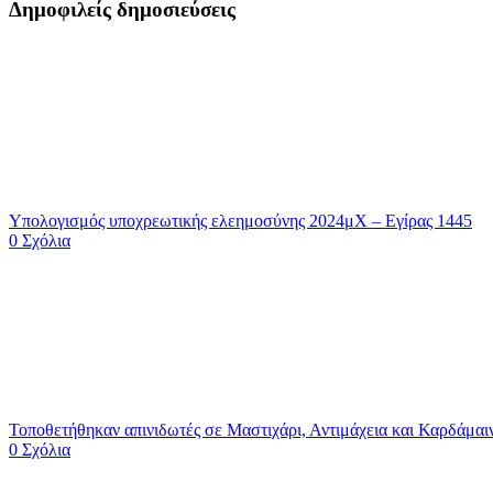
Δημοφιλείς δημοσιεύσεις
Υπολογισμός υποχρεωτικής ελεημοσύνης 2024μΧ – Εγίρας 1445
0 Σχόλια
Τοποθετήθηκαν απινιδωτές σε Μαστιχάρι, Αντιμάχεια και Καρδά
0 Σχόλια