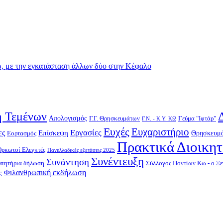
 με την εγκατάσταση άλλων δύο στην Κέφαλο
 Τεμένων
Απολογισμός
Γ.Γ. Θρησκευμάτων
Γεύμα "Ιφτάρ"
Γ.Ν. - Κ.Υ. ΚΩ
Ευχές
Ευχαριστήριο
Εργασίες
ες
Επίσκεψη
Θρησκευμά
Εορτασμός
Πρακτικά Διοικη
Ορκωτοί Ελεγκτές
Πανελλαδικές εξετάσεις 2025
Συνέντευξη
Συνάντηση
υπητήρια δήλωση
Σύλλογος Ποντίων Κω - ο Ξε
Φιλανθρωπική εκδήλωση
ς